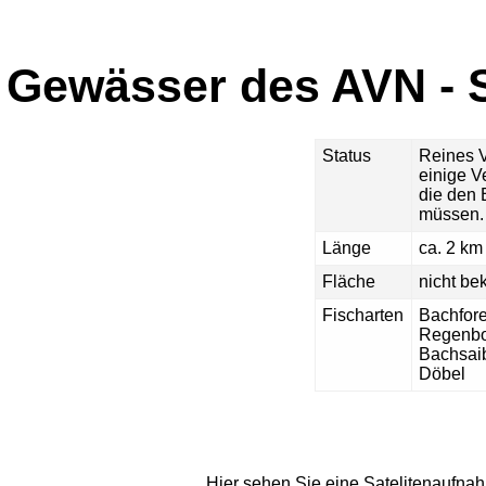
Gewässer des AVN - S
Status
Reines 
einige V
die den 
müssen.
Länge
ca. 2 km
Fläche
nicht be
Fischarten
Bachfore
Regenbo
Bachsai
Döbel
Hier sehen Sie eine Satelitenaufna